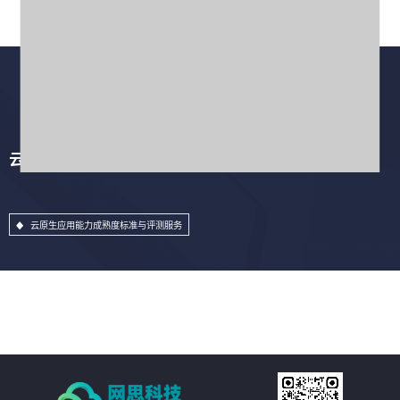
云原生应用能力成熟度标准与评测服务
云原生应用能力成熟度标准与评测服务