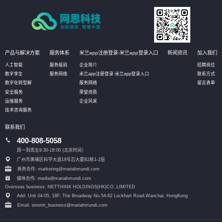
产品与解决方案
服务体系
米兰app注册登录-米兰app登录入口
新闻资讯
加入我们
人工智能
服务级别
企业简介
招聘岗位
数字孪生
服务网络
米兰app注册登录-米兰app登录入口
联系方式
数字化转型解
服务网络
留言表单
安全服务
荣誉资质
运维服务
企业风采
技术咨询服务
联系我们
400-808-5058
周一到周五9:30-18:00 (北京时间）
广州市黄埔区科学大道18号芯大厦B2栋1-2层
商务合作: marketing@mariahmundi.com
媒体合作: media@mariahmundi.com
Overseas business: NETTHINK HOLDINGS(HK)CO.,LIMITED
Add: Unit 04-05, 16F, The Broadway No.54-62 Lockhart Road,
Wanchai, HongKong
Email: sinontt_business@mariahmundi.com