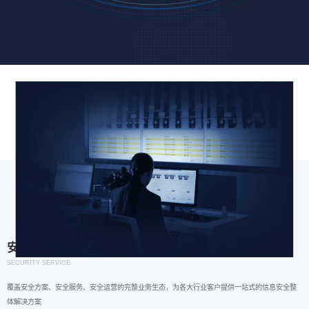
安全服务
SECURITY SERVICE
覆盖安全方案、安全服务、安全运营的完整业务生态，为各大行业客户提供一站式的信息安全整
体解决方案