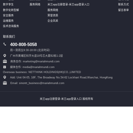
数字孪生
服务网络
米兰app注册登录-米兰app登录入口
联系方式
数字化转型解
服务网络
留言表单
安全服务
荣誉资质
运维服务
企业风采
技术咨询服务
联系我们
400-808-5058
周一到周五9:30-18:00 (北京时间）
广州市黄埔区科学大道18号芯大厦B2栋1-2层
商务合作: marketing@mariahmundi.com
媒体合作: media@mariahmundi.com
Overseas business: NETTHINK HOLDINGS(HK)CO.,LIMITED
Add: Unit 04-05, 16F, The Broadway No.54-62 Lockhart Road,
Wanchai, HongKong
Email: sinontt_business@mariahmundi.com
米兰app注册登录-米兰app登录入口 版权所有