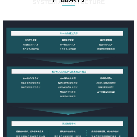
SYSTEM ARCHITECTURE