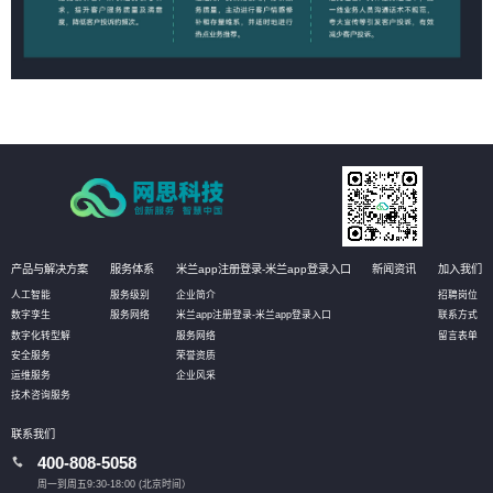
产品与解决方案
服务体系
米兰app注册登录-米兰app登录入口
新闻资讯
加入我们
人工智能
服务级别
企业简介
招聘岗位
数字孪生
服务网络
米兰app注册登录-米兰app登录入口
联系方式
数字化转型解
服务网络
留言表单
安全服务
荣誉资质
运维服务
企业风采
技术咨询服务
联系我们
400-808-5058
周一到周五9:30-18:00 (北京时间）