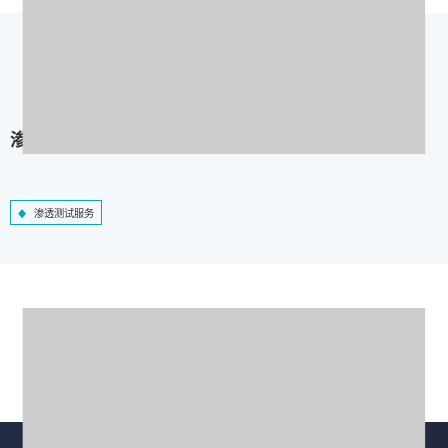
渗透测试服务
渗透测试服务