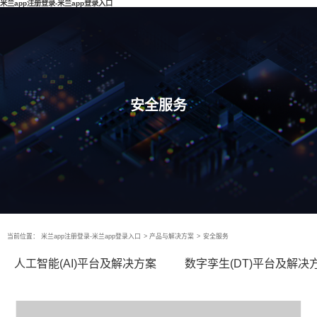
米兰app注册登录-米兰app登录入口
安全服务
当前位置：
米兰app注册登录-米兰app登录入口
>
产品与解决方案
>
安全服务
人工智能(AI)平台及解决方案
数字孪生(DT)平台及解决