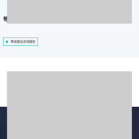
等保建设咨询服务
等保建设咨询服务