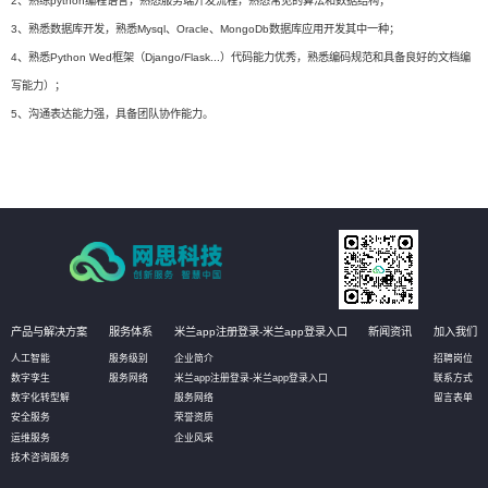
2、熟练python编程语言，熟悉服务端开发流程，熟悉常见的算法和数据结构；
3、熟悉数据库开发，熟悉Mysql、Oracle、MongoDb数据库应用开发其中一种；
4、熟悉Python Wed框架（Django/Flask...）代码能力优秀，熟悉编码规范和具备良好的文档编
写能力）；
5、沟通表达能力强，具备团队协作能力。
产品与解决方案
服务体系
米兰app注册登录-米兰app登录入口
新闻资讯
加入我们
人工智能
服务级别
企业简介
招聘岗位
数字孪生
服务网络
米兰app注册登录-米兰app登录入口
联系方式
数字化转型解
服务网络
留言表单
安全服务
荣誉资质
运维服务
企业风采
技术咨询服务