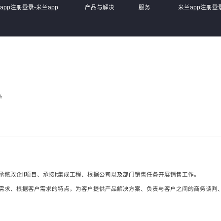
app注册登录-米兰app
产品与解决
服务
米兰app注册登录
录入口
方案
体系
登录入口
系
揽政企it项目、承接it集成工程、根据公司以及部门销售任务开展销售工作。
在需求、根据客户需求的特点，为客户提供产品解决方案、负责与客户之间的商务谈判