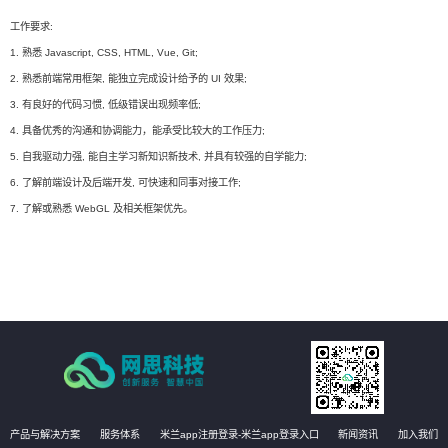
工作要求:
1. 熟悉 Javascript, CSS, HTML, Vue, Git;
2. 熟悉前端常用框架, 能独立完成设计给予的 UI 效果;
3. 有良好的代码习惯, 低级错误出现频率低;
4. 具备优秀的沟通和协调能力，能承受比较大的工作压力;
5. 自我驱动力强, 能自主学习新知识新技术, 并具有较强的自学能力;
6. 了解前端设计及后端开发, 可快速和同事对接工作;
7. 了解或熟悉 WebGL 及相关框架优先。
产品与解决方案
服务体系
米兰app注册登录-米兰app登录入口
新闻资讯
加入我们