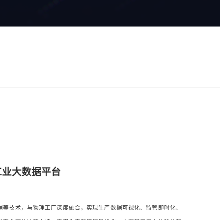
及工业大数据平台
据等技术，与物理工厂深度融合，实现生产数据可视化、监管即时化、