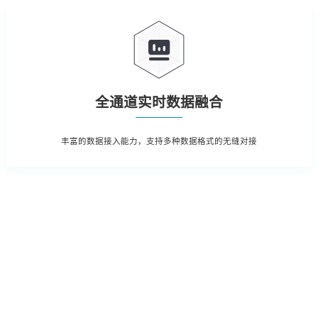
全通道实时数据融合
丰富的数据接入能力，支持多种数据格式的无缝对接