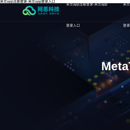
米兰app注册登录-米兰app登录入口
米兰app注册登录-米兰app
米兰
登录入口
登
Met