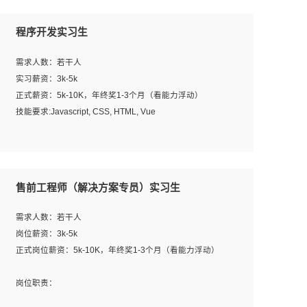
程序开发实习生
需求人数：若干人
实习薪资：3k-5k
正式薪资：5k-10K，年终奖1-3个月（看能力浮动）
技能要求:Javascript, CSS, HTML, Vue
工作职责：
1. 负责公司的前端项目的开发;
2. 负责公司已有项目的维护及迭代;
售前工程师（解决方案专员）实习生
工作要求:
需求人数：若干人
1. 熟悉 Javascript, CSS, HTML, Vue, Git;
岗位薪资：3k-5k
2. 熟悉前端常用框架, 能独立完成设计给予的 UI 效果;
正式岗位薪资：5k-10K，年终奖1-3个月（看能力浮动）
3. 有良好的代码习惯, 低级错误出现频率低;
4. 具备优秀的沟通和协调能力，能承受比较大的工作压力;
岗位职责：
5. 自我驱动力强, 能自主学习新知识新技术, 并具有较强的自
1、完成主要工作：项目解决方案策划与编写，项目投标方