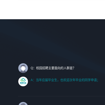
间设计，人机界面设计，标志及吉祥物设计，效果图后期处
调优、故障诊断等工作；
理等。
2. 在此基础上，并能为客户提供客户化技术支持方案，提升
软件使用效率与价值。
岗位要求：
1、艺术设计类相关专业；
任职要求:
2、热爱展览展示设计工作，熟悉行业动向，设计专业知识
1. 计算机专业相关背景；
和产品专业知识；
2. 自我学习和动手能力强，对操作系统、数据库有一定基础
3、具有良好的人际沟通、准确判断客户需求并执行的能
和兴趣；
力、较强的团队合作能力和服务意识。
3.沟通能力强、有基础客户服务意识。
Q：校园招聘主要面向的人群是？
A：当年应届毕业生，也欢迎次年毕业的同学申请；