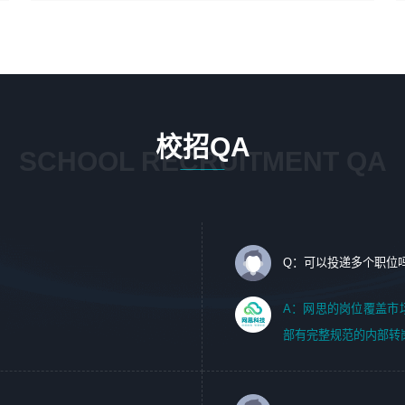
4、在剪辑上会思考，有一定编导思维；
1、 沟通客户需求，分析其实施的可行性，辅助项目经理完
5、踏实， 勤奋，愿意在工作中不断学习，提高自我；
成展示策划、设计；
6、能与同事友好相处。
2、 把握设计时间节点，控制设计进度，完成展示设计任
务；
3、配合平面设计师完成项目最终的整体汇报方案；参与项
目例会，项目完工总结报告，设计项目文件管理和资料库维
校招QA
护；
SCHOOL RECRUITMENT QA
4、 创新设计表现形式，优化流程、提高设计工作效率；
5、 设计内容包括但不限于：展厅/博物馆/展馆的规划与空
间设计，人机界面设计，标志及吉祥物设计，效果图后期处
理等。
Q：可以投递多个职位
岗位要求：
1、艺术设计类相关专业；（其中需求分析顾问不限专业）
A：网思的岗位覆盖市
2、热爱展览展示设计工作，熟悉行业动向，设计专业知识
部有完整规范的内部转
和产品专业知识；
3、具有良好的人际沟通、准确判断客户需求并执行的能
力、较强的团队合作能力和服务意识。