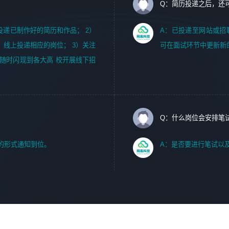
Q：简历投递之后，还
m，投递已制作好的简历和作品； 2）
A：已投递至网站或招
，线上投递相应的岗位； 3）关注
可在面试环节中更新新
随时闪现到各大高 校开展线下招
Q：什么岗位会安排笔
的形式通知到位。
A：是否要进行笔试以