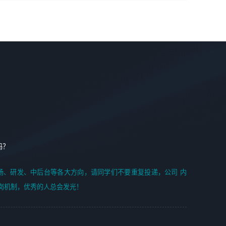
学能力;
案编写、项目申报方案编写；
6. 了解前端设计及后端开发, 可快速和同事对接工作;
2、人才队伍建设：完善SPL人才沉淀，积聚力量，为公司
7. 了解或熟悉 WebGL 及相关框架优先。
各省项目打单提供全面支撑。
任职要求：
1. 熟悉 Javascript, CSS, HTML, Vue, Git;
2. 熟悉 前端常用框架, 能独立完成设计给予的 UI 效果;
3. 有良好的代码习惯, 低级错误出现频率低;
4. 具备优秀的沟通和协调能力，能承受比较大的工作压力;
5. 自我驱动力强, 能自主学习新知识新技术, 并具有较强的自
学能力;
6. 了解前端设计及后端开发, 可快速和同事对接工作;
吗？
7. 了解或熟悉 WebGL 及相关框架优先。
（岗位人员专职于行业应用解决方案、项目申报方案、投标
场、研发、中后台等各大方向，请同学们不要重复投递，公司 内
方案的策划编写）
岗机制，优秀的人总会发光！