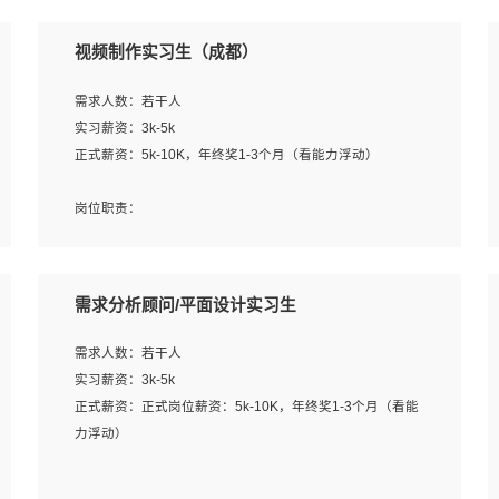
视频制作实习生（成都）
需求人数：若干人
实习薪资：3k-5k
正式薪资：5k-10K，年终奖1-3个月（看能力浮动）
岗位职责：
1、各类企业宣传片视频的剪辑和片头片尾包装；
2、广告片的后期剪辑与整体特效合成；
3、特效及动画制作并了解后期合成软件。
需求分析顾问/平面设计实习生
岗位要求：
需求人数：若干人
1、热爱影视，责任心强，有强烈的兴趣和后期制作的主观
实习薪资：3k-5k
能动性；
正式薪资：正式岗位薪资：5k-10K，年终奖1-3个月（看能
2、熟练使用After Effect、Photo Shop、熟练掌握视频剪辑
力浮动）
和特效包装软件；
3、能对影片后期进行整体调色控制，具备一定审美感；
岗位职责：