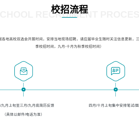
校招流程
CHOOL RECRUIMENT PROCE
据各地高校双选会开展时间，安排当地现场招聘，请应届毕业生随时关注信息更新，三
季校招时间，九月-十月为秋季校招时间）
/九月上旬至三月/九月底简历反馈
四月/十月上旬集中安排笔试/
（具体以邮件/电话为准）