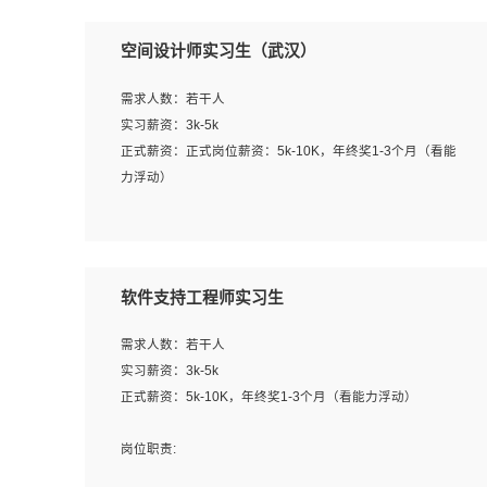
空间设计师实习生（武汉）
需求人数：若干人
实习薪资：3k-5k
正式薪资：正式岗位薪资：5k-10K，年终奖1-3个月（看能
力浮动）
岗位职责：
1、 沟通客户需求，分析其实施的可行性，辅助项目经理完
成展示策划、设计；
软件支持工程师实习生
2、 把握设计时间节点，控制设计进度，完成展示设计任
务；
需求人数：若干人
3、配合平面设计师完成项目最终的整体汇报方案；参与项
实习薪资：3k-5k
目例会，项目完工总结报告，设计项目文件管理和资料库维
正式薪资：5k-10K，年终奖1-3个月（看能力浮动）
护；
4、 创新设计表现形式，优化流程、提高设计工作效率；
岗位职责:
5、 设计内容包括但不限于：展厅/博物馆/展馆的规划与空
1. 为企业客户提供软件技术服务。包括安装、升级、配置、